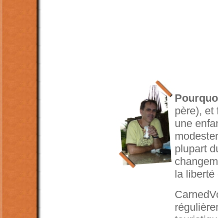
Pourquoi
père), et
une enfan
modesteme
plupart d
changemen
la libert
CarnedVoy
régulière